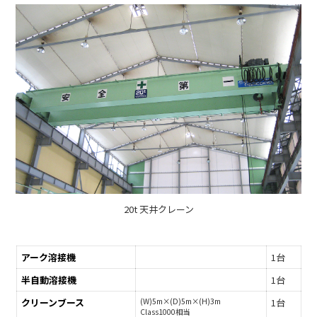
20t 天井クレーン
アーク溶接機
1台
半自動溶接機
1台
クリーンブース
(W)5m×(D)5m×(H)3m
1台
Class1000相当